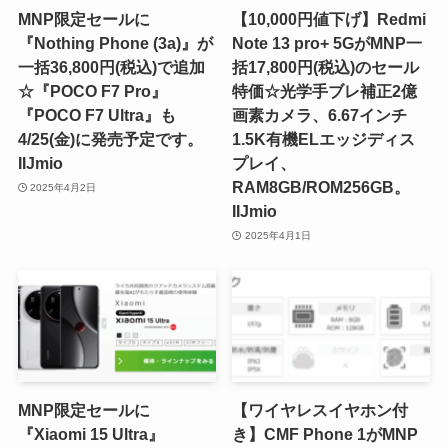
MNP限定セールに
【10,000円値下げ】Redmi
『Nothing Phone (3a)』が
Note 13 pro+ 5GがMNP一
一括36,800円(税込)で追加
括17,800円(税込)のセール
☆『POCO F7 Pro』
特価☆光学手ブレ補正2億
『POCO F7 Ultra』も
画素カメラ、6.67インチ
4/25(金)に発売予定です。
1.5K有機ELエッジディス
IIJmio
プレイ、
RAM8GB/ROM256GB。
2025年4月2日
IIJmio
2025年4月1日
MNP限定セールに
【ワイヤレスイヤホン付
『Xiaomi 15 Ultra』
き】CMF Phone 1がMNP