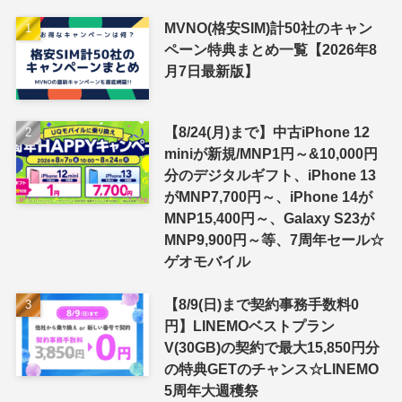
MVNO(格安SIM)計50社のキャン
ペーン特典まとめ一覧【2026年8
月7日最新版】
【8/24(月)まで】中古iPhone 12
miniが新規/MNP1円～&10,000円
分のデジタルギフト、iPhone 13
がMNP7,700円～、iPhone 14が
MNP15,400円～、Galaxy S23が
MNP9,900円～等、7周年セール☆
ゲオモバイル
【8/9(日)まで契約事務手数料0
円】LINEMOベストプラン
V(30GB)の契約で最大15,850円分
の特典GETのチャンス☆LINEMO
5周年大週穫祭