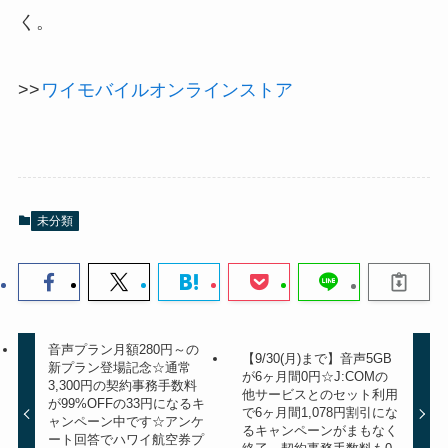
く。
>>
ワイモバイルオンラインストア
未分類
音声プラン月額280円～の
【9/30(月)まで】音声5GB
新プラン登場記念☆通常
が6ヶ月間0円☆J:COMの
3,300円の契約事務手数料
他サービスとのセット利用
が99%OFFの33円になるキ
で6ヶ月間1,078円割引にな
ャンペーン中です☆アンケ
るキャンペーンがまもなく
ート回答でハワイ航空券プ