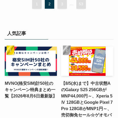
1
2
3
...
53
人気記事
MVNO(格安SIM)計50社の
【8/5(水)まで】中古状態A
キャンペーン特典まとめ一
のGalaxy S25 256GBが
覧【2026年8月6日最新版】
MNP44,000円～、Xperia 5
Ⅳ 128GBとGoogle Pixel 7
Pro 128GBがMNP1円～、
売切御免セール☆ゲオモバ