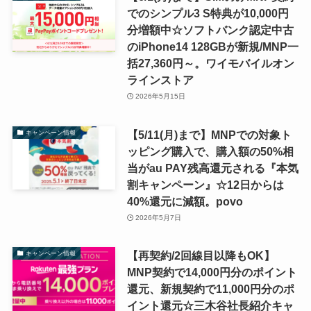
でのシンプル3 S特典が10,000円
分増額中☆ソフトバンク認定中古
のiPhone14 128GBが新規/MNP一
括27,360円～。ワイモバイルオン
ラインストア
2026年5月15日
【5/11(月)まで】MNPでの対象ト
キャンペーン情報
ッピング購入で、購入額の50%相
当がau PAY残高還元される『本気
割キャンペーン』☆12日からは
40%還元に減額。povo
2026年5月7日
【再契約/2回線目以降もOK】
キャンペーン情報
MNP契約で14,000円分のポイント
還元、新規契約で11,000円分のポ
イント還元☆三木谷社長紹介キャ