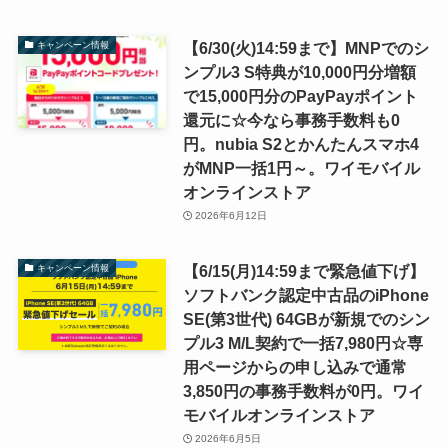
【6/30(火)14:59まで】MNPでのシ
キャンペーン情報
ンプル3 S特典が10,000円分増額
で15,000円分のPayPayポイント
還元に☆今なら事務手数料も0
円。nubia S2とかんたんスマホ4
がMNP一括1円～。ワイモバイル
オンラインストア
2026年6月12日
【6/15(月)14:59まで緊急値下げ】
キャンペーン情報
ソフトバンク認定中古品のiPhone
SE(第3世代) 64GBが新規でのシン
プル3 M/L契約で一括7,980円☆専
用ページからの申し込みで通常
3,850円の事務手数料が0円。ワイ
モバイルオンラインストア
2026年6月5日