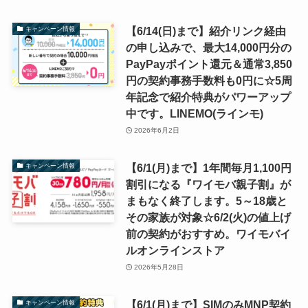
【6/14(日)まで】紹介リンク経由
キャンペーン情報
の申し込みで、最大14,000円分の
PayPayポイント還元＆通常3,850
円の契約事務手数料も0円に☆5周
年記念で紹介特典がパワーアップ
中です。LINEMO(ラインモ)
2026年6月2日
【6/1(月)まで】1年間毎月1,100円
キャンペーン情報
割引になる『ワイモバ親子割』が
まもなく終了します。5～18歳と
その家族が対象☆6/2(火)の値上げ
前の契約がおすすめ。ワイモバイ
ルオンラインストア
2026年5月28日
【6/1(月)まで】SIMのみMNP契約
キャンペーン情報