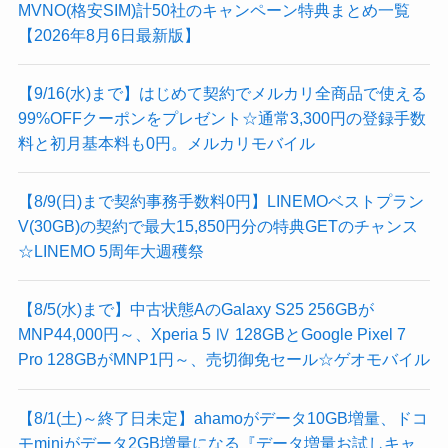
MVNO(格安SIM)計50社のキャンペーン特典まとめ一覧
【2026年8月6日最新版】
【9/16(水)まで】はじめて契約でメルカリ全商品で使える
99%OFFクーポンをプレゼント☆通常3,300円の登録手数
料と初月基本料も0円。メルカリモバイル
【8/9(日)まで契約事務手数料0円】LINEMOベストプラン
V(30GB)の契約で最大15,850円分の特典GETのチャンス
☆LINEMO 5周年大週穫祭
【8/5(水)まで】中古状態AのGalaxy S25 256GBが
MNP44,000円～、Xperia 5 Ⅳ 128GBとGoogle Pixel 7
Pro 128GBがMNP1円～、売切御免セール☆ゲオモバイル
【8/1(土)～終了日未定】ahamoがデータ10GB増量、ドコ
モminiがデータ2GB増量になる『データ増量お試しキャ